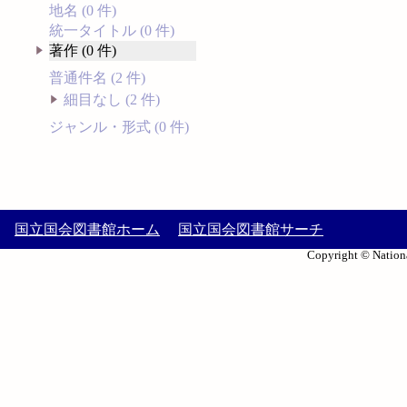
地名 (0 件)
統一タイトル (0 件)
著作 (0 件)
普通件名 (2 件)
細目なし (2 件)
ジャンル・形式 (0 件)
国立国会図書館ホーム
国立国会図書館サーチ
Copyright © Nationa