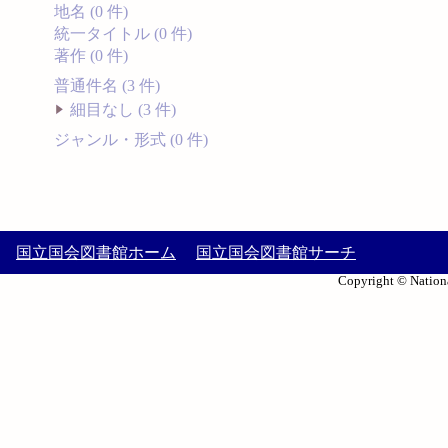
地名 (0 件)
統一タイトル (0 件)
著作 (0 件)
普通件名 (3 件)
細目なし (3 件)
ジャンル・形式 (0 件)
国立国会図書館ホーム
国立国会図書館サーチ
Copyright © Nationa