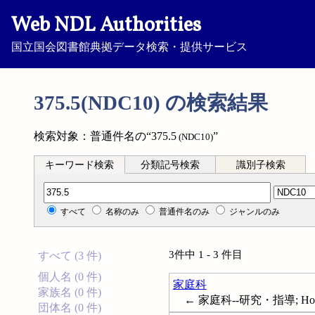
Web NDL Authorities
国立国会図書館典拠データ検索・提供サービス
375.5(NDC10) の検索結果
検索対象：普通件名の“375.5
”
(NDC10)
キーワード検索
分類記号検索
識別子検索
分類記号検索
すべて
名称のみ
普通件名のみ
ジャンルのみ
3件中 1 - 3 件目
すべて (3 件)
個人名 (0 件)
家庭科
家族名 (0 件)
← 家庭科--研究・指導; Home ec
団体名 (0 件)