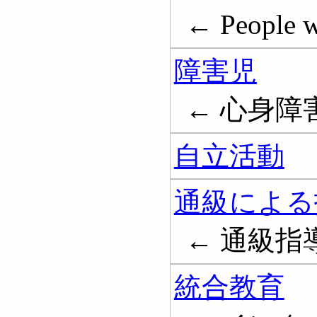
← People wi
障害児
← 心身障害児; 
自立活動
通級による
← 通級指
統合教育