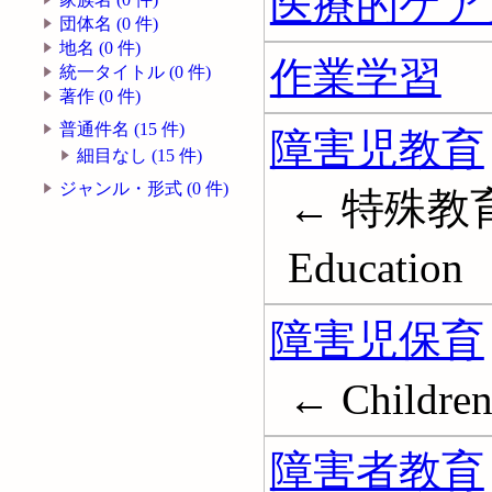
医療的ケア
団体名 (0 件)
地名 (0 件)
作業学習
統一タイトル (0 件)
著作 (0 件)
普通件名 (15 件)
障害児教育
細目なし (15 件)
ジャンル・形式 (0 件)
← 特殊教育; Ch
Education
障害児保育
← Children 
障害者教育