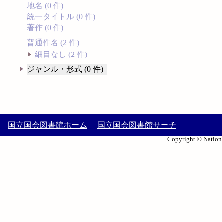
地名 (0 件)
統一タイトル (0 件)
著作 (0 件)
普通件名 (2 件)
細目なし (2 件)
ジャンル・形式 (0 件)
国立国会図書館ホーム
国立国会図書館サーチ
Copyright © Nationa