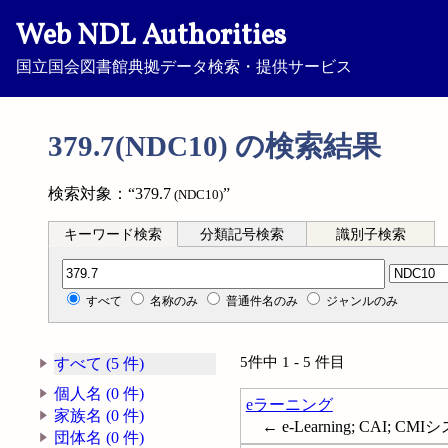
Web NDL Authorities
国立国会図書館典拠データ検索・提供サービス
379.7(NDC10) の検索結果
検索対象：“379.7
”
(NDC10)
キーワード検索
分類記号検索
識別子検索
分類記号検索
すべて
名称のみ
普通件名のみ
ジャンルのみ
5件中 1 - 5 件目
すべて (5 件)
個人名 (0 件)
eラーニング
家族名 (0 件)
← e-Learning; CAI; CMIシステム
団体名 (0 件)