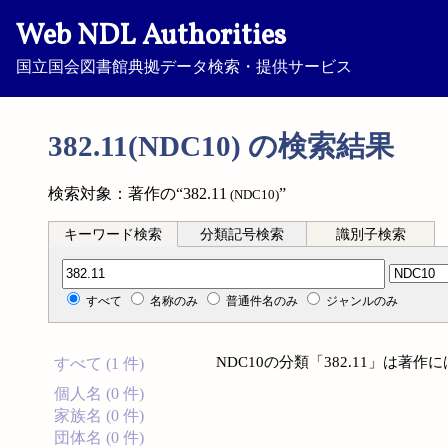
Web NDL Authorities
国立国会図書館典拠データ検索・提供サービス
382.11(NDC10) の検索結果
検索対象：著作の“382.11
”
(NDC10)
キーワード検索
分類記号検索
識別子検索
分類記号検索
すべて
名称のみ
普通件名のみ
ジャンルのみ
NDC10の分類「382.11」は著
すべて (1 件)
個人名 (0 件)
家族名 (0 件)
団体名 (0 件)