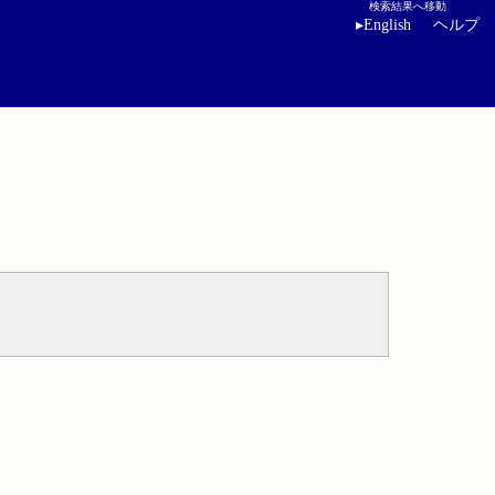
検索結果へ移動
▸
English
ヘルプ