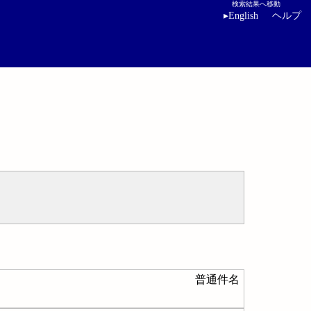
検索結果へ移動
▸
English
ヘルプ
普通件名