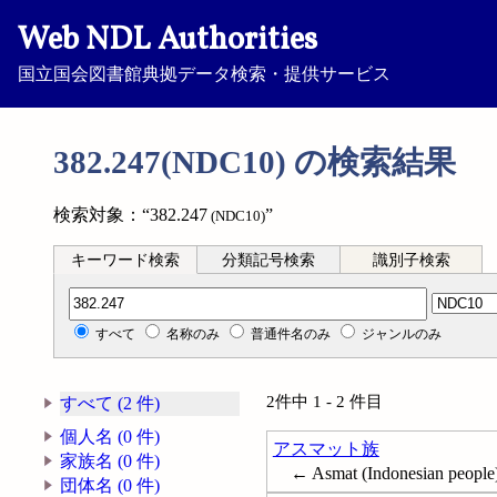
Web NDL Authorities
国立国会図書館典拠データ検索・提供サービス
382.247(NDC10) の検索結果
検索対象：“382.247
”
(NDC10)
キーワード検索
分類記号検索
識別子検索
分類記号検索
すべて
名称のみ
普通件名のみ
ジャンルのみ
2件中 1 - 2 件目
すべて (2 件)
個人名 (0 件)
アスマット族
家族名 (0 件)
← Asmat (Indonesian people
団体名 (0 件)