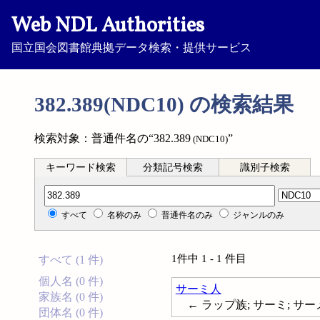
Web NDL Authorities
国立国会図書館典拠データ検索・提供サービス
382.389(NDC10) の検索結果
検索対象：普通件名の“382.389
”
(NDC10)
キーワード検索
分類記号検索
識別子検索
分類記号検索
すべて
名称のみ
普通件名のみ
ジャンルのみ
1件中 1 - 1 件目
すべて (1 件)
個人名 (0 件)
サーミ人
家族名 (0 件)
← ラップ族; サーミ; サーメ; Sa
団体名 (0 件)