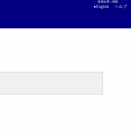
検索結果へ移動
▸
English
ヘルプ