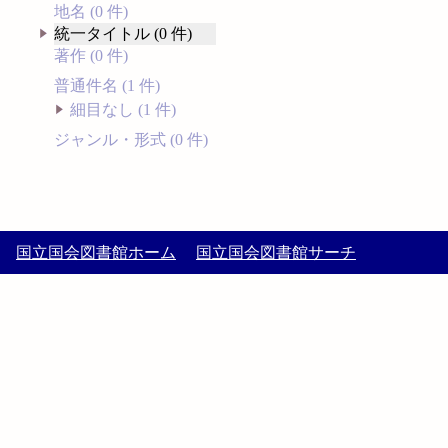
地名 (0 件)
統一タイトル (0 件)
著作 (0 件)
普通件名 (1 件)
細目なし (1 件)
ジャンル・形式 (0 件)
国立国会図書館ホーム
国立国会図書館サーチ