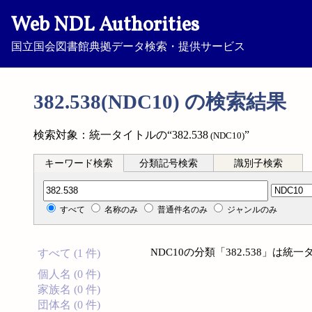
Web NDL Authorities
国立国会図書館典拠データ検索・提供サービス
382.538(NDC10) の検索結果
検索対象：統一タイトルの“382.538
”
(NDC10)
キーワード検索
分類記号検索
識別子検索
分類記号検索
すべて
名称のみ
普通件名のみ
ジャンルのみ
NDC10の分類「382.538」は
すべて (1 件)
個人名 (0 件)
家族名 (0 件)
団体名 (0 件)