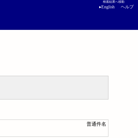
検索結果へ移動
▸
English
ヘルプ
普通件名