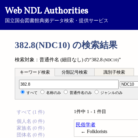
Web NDL Authorities
国立国会図書館典拠データ検索・提供サービス
382.8(NDC10) の検索結果
検索対象：普通件名 (細目なし) の“382.8
”
(NDC10)
キーワード検索
分類記号検索
識別子検索
分類記号検索
すべて
名称のみ
普通件名のみ
ジャンルのみ
1件中 1 - 1 件目
すべて (1 件)
個人名 (0 件)
民俗学者
家族名 (0 件)
← Folklorists
団体名 (0 件)