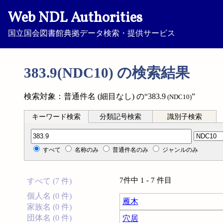
Web NDL Authorities
国立国会図書館典拠データ検索・提供サービス
383.9(NDC10) の検索結果
検索対象：普通件名 (細目なし) の“383.9
”
(NDC10)
キーワード検索
分類記号検索
識別子検索
分類記号検索
すべて
名称のみ
普通件名のみ
ジャンルのみ
7件中 1 - 7 件目
すべて (7 件)
個人名 (0 件)
雁木
家族名 (0 件)
団体名 (0 件)
穴居