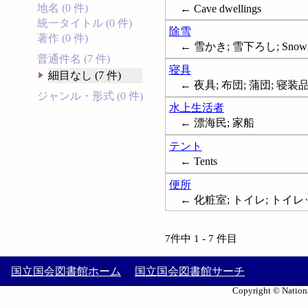
地名 (0 件)
← Cave dwellings
統一タイトル (0 件)
除雪
著作 (0 件)
← 雪かき; 雪下ろし; Snow r
普通件名 (7 件)
寝具
細目なし (7 件)
← 夜具; 布団; 蒲団; 寝装品; 
ジャンル・形式 (0 件)
水上生活者
← 漂海民; 家船
テント
← Tents
便所
← 化粧室; トイレ; トイレット;
7件中 1 - 7 件目
国立国会図書館ホーム
国立国会図書館サーチ
Copyright © Nationa