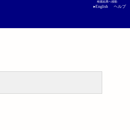
検索結果へ移動
▸
English
ヘルプ