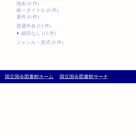
地名 (0 件)
統一タイトル (0 件)
著作 (0 件)
普通件名 (13 件)
細目なし (13 件)
ジャンル・形式 (0 件)
国立国会図書館ホーム
国立国会図書館サーチ