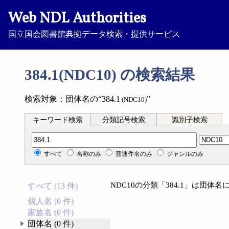
Web NDL Authorities
国立国会図書館典拠データ検索・提供サービス
384.1(NDC10) の検索結果
検索対象：団体名の“384.1
”
(NDC10)
キーワード検索
分類記号検索
識別子検索
分類記号検索
すべて
名称のみ
普通件名のみ
ジャンルのみ
NDC10の分類「384.1」は団
すべて (13 件)
個人名 (0 件)
家族名 (0 件)
団体名 (0 件)