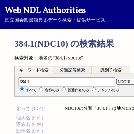
Web NDL Authorities
国立国会図書館典拠データ検索・提供サービス
384.1(NDC10) の検索結果
検索対象：地名の“384.1
”
(NDC10)
キーワード検索
分類記号検索
識別子検索
分類記号検索
すべて
名称のみ
普通件名のみ
ジャンルのみ
NDC10の分類「384.1」は地
すべて (13 件)
個人名 (0 件)
家族名 (0 件)
団体名 (0 件)