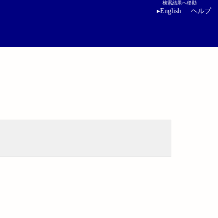
検索結果へ移動
▸
English
ヘルプ