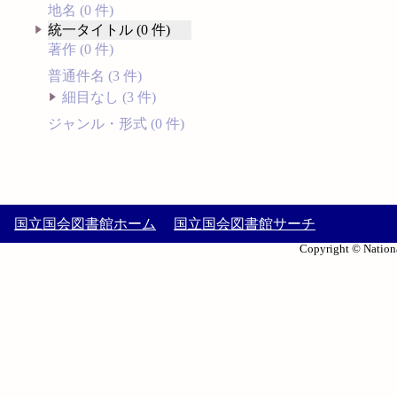
地名 (0 件)
統一タイトル (0 件)
著作 (0 件)
普通件名 (3 件)
細目なし (3 件)
ジャンル・形式 (0 件)
国立国会図書館ホーム
国立国会図書館サーチ
Copyright © Nationa