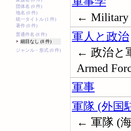
軍事学
団体名 (0 件)
地名 (0 件)
← Military 
統一タイトル (1 件)
著作 (0 件)
軍人と政治
普通件名 (8 件)
細目なし (8 件)
← 政治と軍人; 
ジャンル・形式 (0 件)
Armed Force
軍事
軍隊 (外国
← 軍隊 (