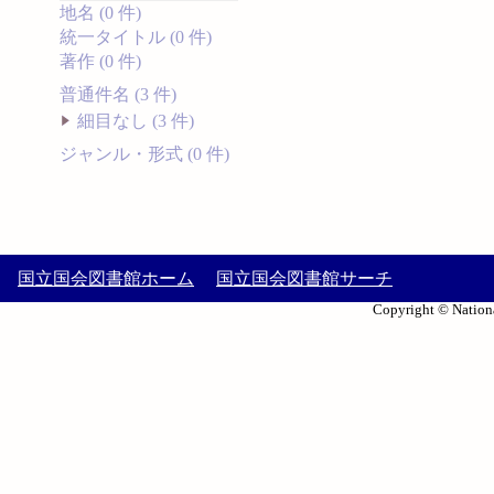
地名 (0 件)
統一タイトル (0 件)
著作 (0 件)
普通件名 (3 件)
細目なし (3 件)
ジャンル・形式 (0 件)
国立国会図書館ホーム
国立国会図書館サーチ
Copyright © Nationa