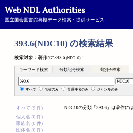
Web NDL Authorities
国立国会図書館典拠データ検索・提供サービス
393.6(NDC10) の検索結果
検索対象：著作の“393.6
”
(NDC10)
キーワード検索
分類記号検索
識別子検索
分類記号検索
すべて
名称のみ
普通件名のみ
ジャンルのみ
NDC10の分類「393.6」は著
すべて (9 件)
個人名 (0 件)
家族名 (0 件)
団体名 (0 件)