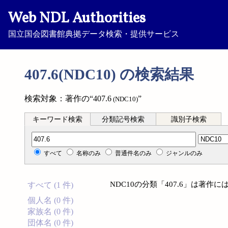
Web NDL Authorities
国立国会図書館典拠データ検索・提供サービス
407.6(NDC10) の検索結果
検索対象：著作の“407.6
”
(NDC10)
キーワード検索
分類記号検索
識別子検索
分類記号検索
すべて
名称のみ
普通件名のみ
ジャンルのみ
NDC10の分類「407.6」は著
すべて (1 件)
個人名 (0 件)
家族名 (0 件)
団体名 (0 件)