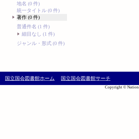
地名 (0 件)
統一タイトル (0 件)
著作 (0 件)
普通件名 (1 件)
細目なし (1 件)
ジャンル・形式 (0 件)
国立国会図書館ホーム
国立国会図書館サーチ
Copyright © Nationa