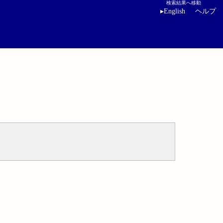
検索結果へ移動
▸
English
ヘルプ