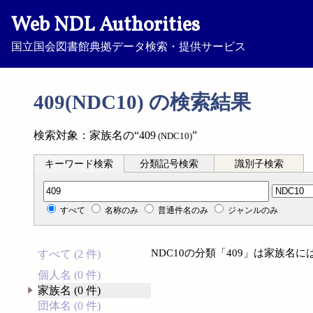
Web NDL Authorities
国立国会図書館典拠データ検索・提供サービス
409(NDC10) の検索結果
検索対象：家族名の“409
”
(NDC10)
キーワード検索
分類記号検索
識別子検索
分類記号検索
すべて
名称のみ
普通件名のみ
ジャンルのみ
NDC10の分類「409」は家族名
すべて (2 件)
個人名 (0 件)
家族名 (0 件)
団体名 (0 件)