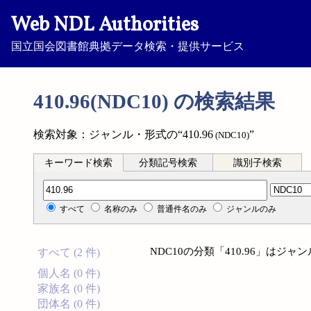
Web NDL Authorities
国立国会図書館典拠データ検索・提供サービス
410.96(NDC10) の検索結果
検索対象：ジャンル・形式の“410.96
”
(NDC10)
キーワード検索
分類記号検索
識別子検索
分類記号検索
すべて
名称のみ
普通件名のみ
ジャンルのみ
NDC10の分類「410.96」は
すべて (2 件)
個人名 (0 件)
家族名 (0 件)
団体名 (0 件)