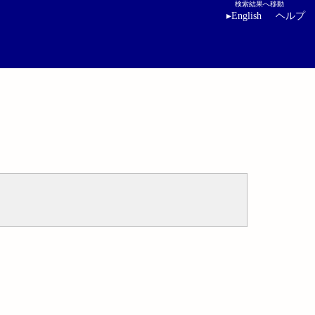
検索結果へ移動
▸
English
ヘルプ