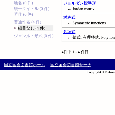
地名 (0 件)
ジョルダン標準形
統一タイトル (0 件)
← Jordan matrix
著作 (0 件)
対称式
普通件名 (4 件)
← Symmetric functions
細目なし (4 件)
多項式
ジャンル・形式 (0 件)
← 整式; 有理整式; Polynomi
4件中 1 - 4 件目
国立国会図書館ホーム
国立国会図書館サーチ
Copyright © Nationa