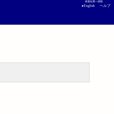
検索結果へ移動
▸
English
ヘルプ