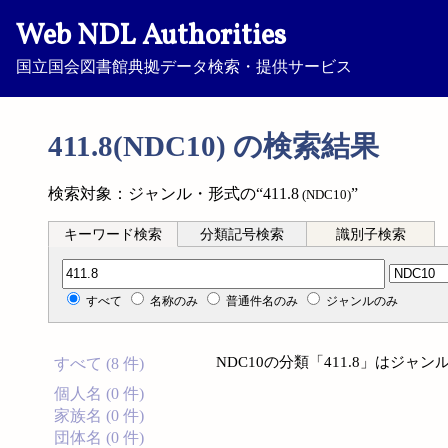
Web NDL Authorities
国立国会図書館典拠データ検索・提供サービス
411.8(NDC10) の検索結果
検索対象：ジャンル・形式の“411.8
”
(NDC10)
キーワード検索
分類記号検索
識別子検索
分類記号検索
すべて
名称のみ
普通件名のみ
ジャンルのみ
NDC10の分類「411.8」はジ
すべて (8 件)
個人名 (0 件)
家族名 (0 件)
団体名 (0 件)