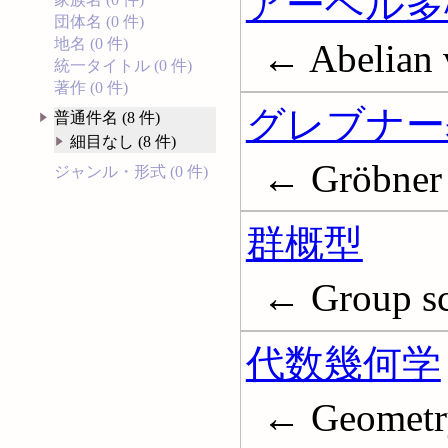
アーベル多
団体名 (0 件)
地名 (0 件)
← Abelian v
統一タイトル (0 件)
著作 (0 件)
グレブナー
普通件名 (8 件)
細目なし (8 件)
← Gröbner 
ジャンル・形式 (0 件)
群概型
← Group sc
代数幾何学
← Geometry