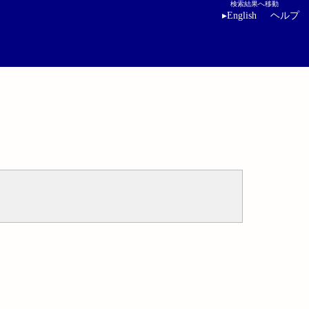
検索結果へ移動
▸
English
ヘルプ