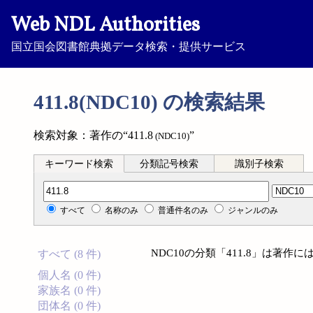
Web NDL Authorities
国立国会図書館典拠データ検索・提供サービス
411.8(NDC10) の検索結果
検索対象：著作の“411.8
”
(NDC10)
キーワード検索
分類記号検索
識別子検索
分類記号検索
すべて
名称のみ
普通件名のみ
ジャンルのみ
NDC10の分類「411.8」は著
すべて (8 件)
個人名 (0 件)
家族名 (0 件)
団体名 (0 件)