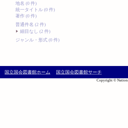
地名 (0 件)
統一タイトル (0 件)
著作 (0 件)
普通件名 (2 件)
細目なし (2 件)
ジャンル・形式 (0 件)
国立国会図書館ホーム
国立国会図書館サーチ
Copyright © Nationa