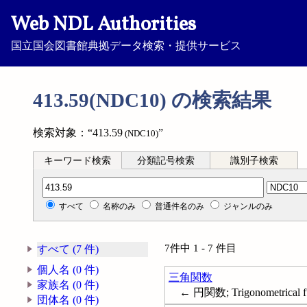
Web NDL Authorities
国立国会図書館典拠データ検索・提供サービス
413.59(NDC10) の検索結果
検索対象：“413.59
”
(NDC10)
キーワード検索
分類記号検索
識別子検索
分類記号検索
すべて
名称のみ
普通件名のみ
ジャンルのみ
7件中 1 - 7 件目
すべて (7 件)
個人名 (0 件)
三角関数
家族名 (0 件)
← 円関数; Trigonometrical fu
団体名 (0 件)