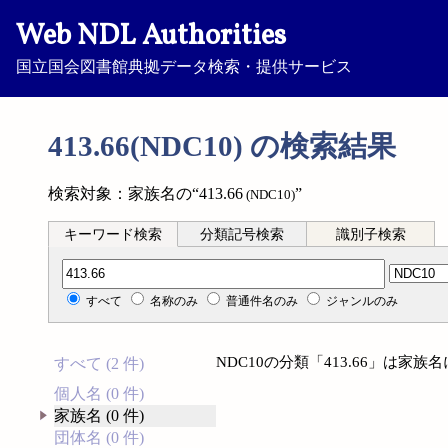
Web NDL Authorities
国立国会図書館典拠データ検索・提供サービス
413.66(NDC10) の検索結果
検索対象：家族名の“413.66
”
(NDC10)
キーワード検索
分類記号検索
識別子検索
分類記号検索
すべて
名称のみ
普通件名のみ
ジャンルのみ
NDC10の分類「413.66」は家
すべて (2 件)
個人名 (0 件)
家族名 (0 件)
団体名 (0 件)