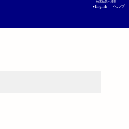
検索結果へ移動
▸
English
ヘルプ