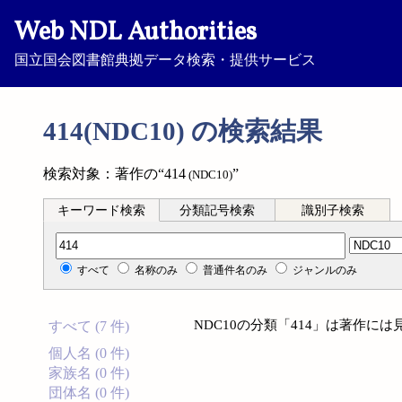
Web NDL Authorities
国立国会図書館典拠データ検索・提供サービス
414(NDC10) の検索結果
検索対象：著作の“414
”
(NDC10)
キーワード検索
分類記号検索
識別子検索
分類記号検索
すべて
名称のみ
普通件名のみ
ジャンルのみ
NDC10の分類「414」は著作に
すべて (7 件)
個人名 (0 件)
家族名 (0 件)
団体名 (0 件)