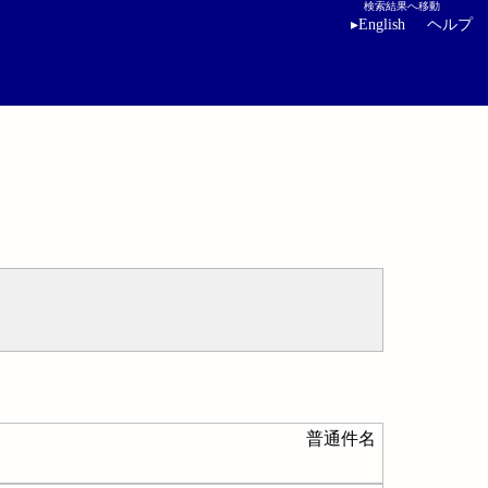
検索結果へ移動
▸
English
ヘルプ
普通件名