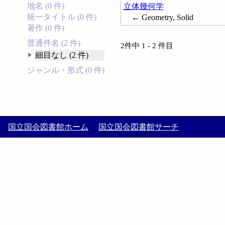
地名 (0 件)
立体幾何学
統一タイトル (0 件)
← Geometry, Solid
著作 (0 件)
普通件名 (2 件)
2件中 1 - 2 件目
細目なし (2 件)
ジャンル・形式 (0 件)
国立国会図書館ホーム
国立国会図書館サーチ