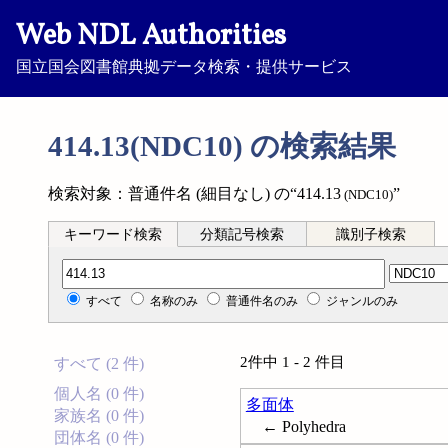
Web NDL Authorities
国立国会図書館典拠データ検索・提供サービス
414.13(NDC10) の検索結果
検索対象：普通件名 (細目なし) の“414.13
”
(NDC10)
キーワード検索
分類記号検索
識別子検索
分類記号検索
すべて
名称のみ
普通件名のみ
ジャンルのみ
2件中 1 - 2 件目
すべて (2 件)
個人名 (0 件)
多面体
家族名 (0 件)
← Polyhedra
団体名 (0 件)