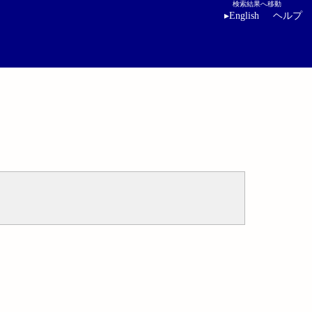
検索結果へ移動
▸
English
ヘルプ