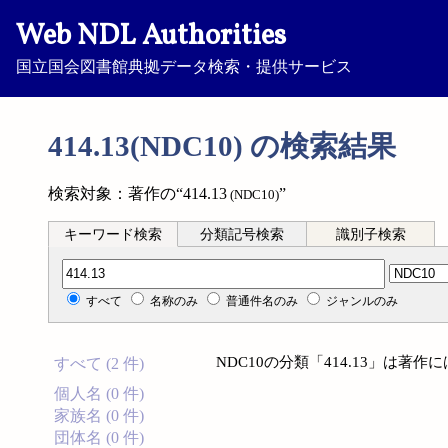
Web NDL Authorities
国立国会図書館典拠データ検索・提供サービス
414.13(NDC10) の検索結果
検索対象：著作の“414.13
”
(NDC10)
キーワード検索
分類記号検索
識別子検索
分類記号検索
すべて
名称のみ
普通件名のみ
ジャンルのみ
NDC10の分類「414.13」は著
すべて (2 件)
個人名 (0 件)
家族名 (0 件)
団体名 (0 件)