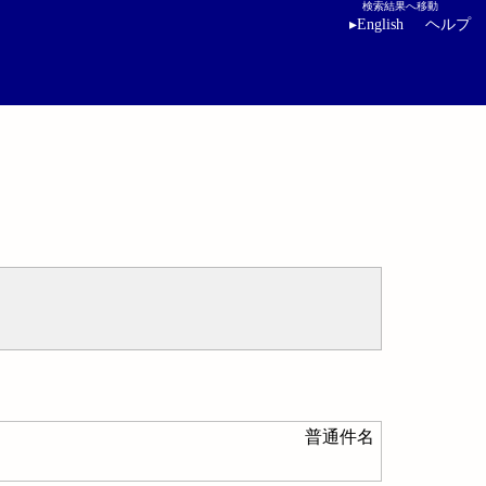
検索結果へ移動
▸
English
ヘルプ
普通件名