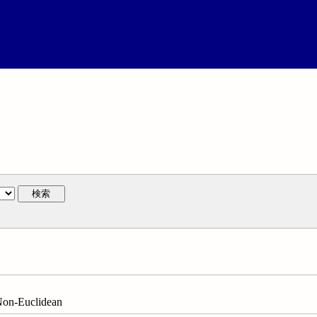
検索
n-Euclidean