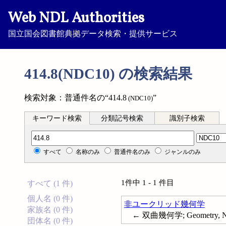
Web NDL Authorities
国立国会図書館典拠データ検索・提供サービス
414.8(NDC10) の検索結果
検索対象：普通件名の“414.8
”
(NDC10)
キーワード検索
分類記号検索
識別子検索
分類記号検索
すべて
名称のみ
普通件名のみ
ジャンルのみ
1件中 1 - 1 件目
すべて (1 件)
個人名 (0 件)
非ユークリッド幾何学
家族名 (0 件)
← 双曲幾何学; Geometry, No
団体名 (0 件)