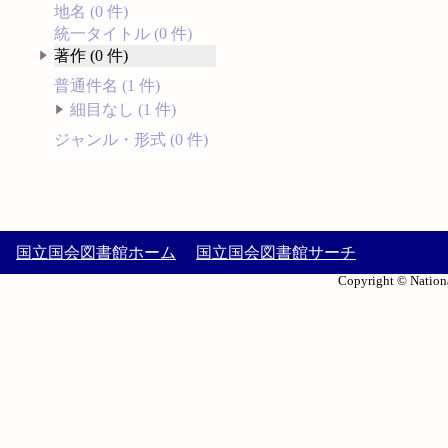
地名 (0 件)
統一タイトル (0 件)
著作 (0 件)
普通件名 (1 件)
細目なし (1 件)
ジャンル・形式 (0 件)
国立国会図書館ホーム
国立国会図書館サーチ
Copyright © Nationa