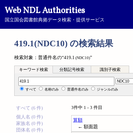
Web NDL Authorities
国立国会図書館典拠データ検索・提供サービス
419.1(NDC10) の検索結果
検索対象：普通件名の“419.1
”
(NDC10)
キーワード検索
分類記号検索
識別子検索
分類記号検索
すべて
名称のみ
普通件名のみ
ジャンルのみ
3件中 1 - 3 件目
すべて (6 件)
個人名 (0 件)
算額
家族名 (0 件)
← 額面題
団体名 (0 件)