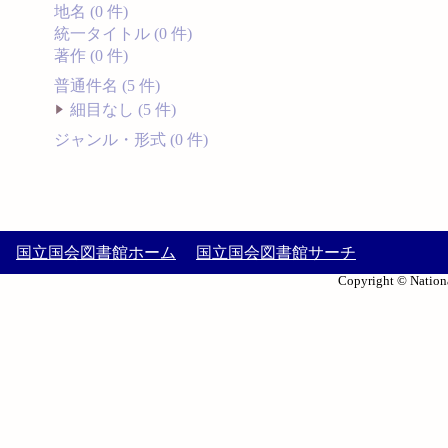
地名 (0 件)
統一タイトル (0 件)
著作 (0 件)
普通件名 (5 件)
細目なし (5 件)
ジャンル・形式 (0 件)
国立国会図書館ホーム
国立国会図書館サーチ
Copyright © Nationa