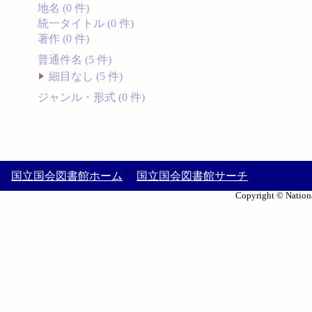
地名 (0 件)
統一タイトル (0 件)
著作 (0 件)
普通件名 (5 件)
細目なし (5 件)
ジャンル・形式 (0 件)
国立国会図書館ホーム
国立国会図書館サーチ
Copyright © Nationa