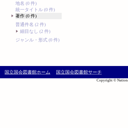
地名 (0 件)
統一タイトル (0 件)
著作 (0 件)
普通件名 (2 件)
細目なし (2 件)
ジャンル・形式 (0 件)
国立国会図書館ホーム
国立国会図書館サーチ
Copyright © Nationa