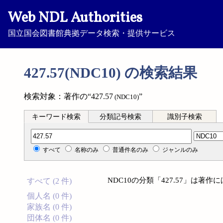
Web NDL Authorities
国立国会図書館典拠データ検索・提供サービス
427.57(NDC10) の検索結果
検索対象：著作の“427.57
”
(NDC10)
キーワード検索
分類記号検索
識別子検索
分類記号検索
すべて
名称のみ
普通件名のみ
ジャンルのみ
NDC10の分類「427.57」は著
すべて (2 件)
個人名 (0 件)
家族名 (0 件)
団体名 (0 件)