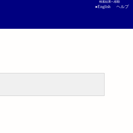
検索結果へ移動
▸
English
ヘルプ