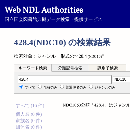
Web NDL Authorities
国立国会図書館典拠データ検索・提供サービス
428.4(NDC10) の検索結果
検索対象：ジャンル・形式の“428.4
”
(NDC10)
キーワード検索
分類記号検索
識別子検索
分類記号検索
すべて
名称のみ
普通件名のみ
ジャンルのみ
NDC10の分類「428.4」はジ
すべて (16 件)
個人名 (0 件)
家族名 (0 件)
団体名 (0 件)