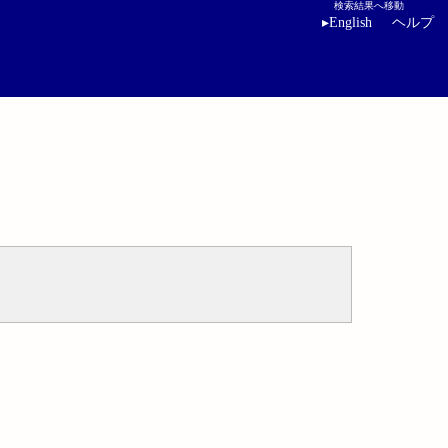
検索結果へ移動
▸
English
ヘルプ