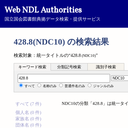
Web NDL Authorities
国立国会図書館典拠データ検索・提供サービス
428.8(NDC10) の検索結果
検索対象：統一タイトルの“428.8
”
(NDC10)
キーワード検索
分類記号検索
識別子検索
分類記号検索
すべて
名称のみ
普通件名のみ
ジャンルのみ
NDC10の分類「428.8」は統
すべて (7 件)
個人名 (0 件)
家族名 (0 件)
団体名 (0 件)