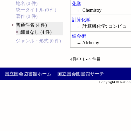
地名 (0 件)
化学
統一タイトル (0 件)
← Chemistry
著作 (0 件)
計算化学
普通件名 (4 件)
← 計算機化学; コンピュータ化学;
細目なし (4 件)
錬金術
ジャンル・形式 (0 件)
← Alchemy
4件中 1 - 4 件目
国立国会図書館ホーム
国立国会図書館サーチ
Copyright © Nationa