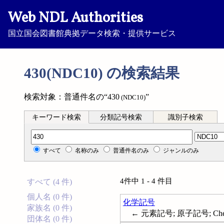
Web NDL Authorities
国立国会図書館典拠データ検索・提供サービス
430(NDC10) の検索結果
検索対象：普通件名の“430
”
(NDC10)
キーワード検索
分類記号検索
識別子検索
分類記号検索
すべて
名称のみ
普通件名のみ
ジャンルのみ
4件中 1 - 4 件目
すべて (4 件)
個人名 (0 件)
化学記号
家族名 (0 件)
← 元素記号; 原子記号; Chemis
団体名 (0 件)