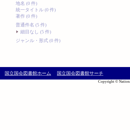
地名 (0 件)
統一タイトル (0 件)
著作 (0 件)
普通件名 (5 件)
細目なし (5 件)
ジャンル・形式 (0 件)
国立国会図書館ホーム
国立国会図書館サーチ
Copyright © Nationa