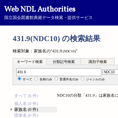
Web NDL Authorities
国立国会図書館典拠データ検索・提供サービス
431.9(NDC10) の検索結果
検索対象：家族名の“431.9
”
(NDC10)
キーワード検索
分類記号検索
識別子検索
分類記号検索
すべて
名称のみ
普通件名のみ
ジャンルのみ
NDC10の分類「431.9」は家
すべて (6 件)
個人名 (0 件)
家族名 (0 件)
団体名 (0 件)