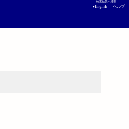
検索結果へ移動
▸
English
ヘルプ