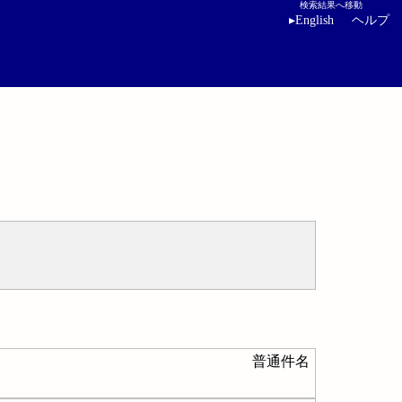
検索結果へ移動
▸
English
ヘルプ
普通件名