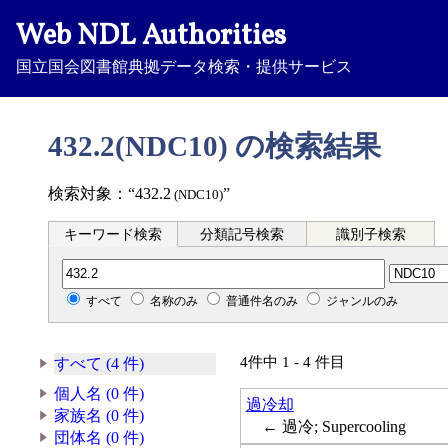
Web NDL Authorities
国立国会図書館典拠データ検索・提供サービス
432.2(NDC10) の検索結果
検索対象：“432.2
”
(NDC10)
キーワード検索
分類記号検索
識別子検索
分類記号検索
すべて
名称のみ
普通件名のみ
ジャンルのみ
4件中 1 - 4 件目
すべて (4 件)
個人名 (0 件)
過冷却
家族名 (0 件)
← 過冷; Supercooling
団体名 (0 件)