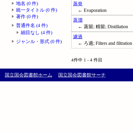
地名 (0 件)
蒸発
統一タイトル (0 件)
← Evaporation
著作 (0 件)
蒸溜
普通件名 (4 件)
← 蒸留; 精留; Distillation
細目なし (4 件)
濾過
ジャンル・形式 (0 件)
← ろ過; Filters and filtration
4件中 1 - 4 件目
国立国会図書館ホーム
国立国会図書館サーチ