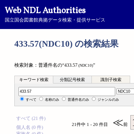
Web NDL Authorities
国立国会図書館典拠データ検索・提供サービス
433.57(NDC10) の検索結果
検索対象：普通件名の“433.57
”
(NDC10)
キーワード検索
分類記号検索
識別子検索
分類記号検索
すべて
名称のみ
普通件名のみ
ジャンルのみ
すべて (21 件)
≪
21件中 1 - 20 件目
前
個人名 (0 件)
家族名 (0 件)