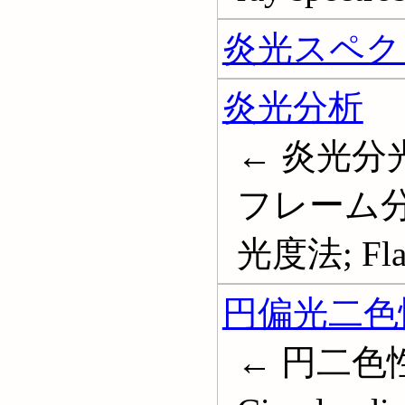
炎光スペク
炎光分析
← 炎光分
フレーム分
光度法; Flam
円偏光二色
← 円二色性