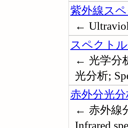
紫外線スペ
← Ultraviol
スペクトル
← 光学分
光分析; Spec
赤外分光分
← 赤外線
Infrared sp