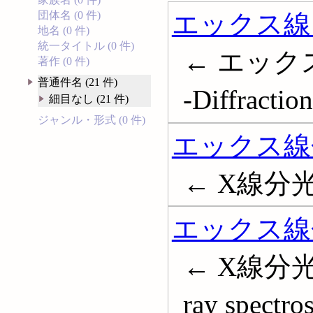
エックス線
団体名 (0 件)
地名 (0 件)
統一タイトル (0 件)
← エックス線
著作 (0 件)
普通件名 (21 件)
-Diffraction
細目なし (21 件)
ジャンル・形式 (0 件)
エックス線
← X線分光学;
エックス線
← X線分光
ray spectro