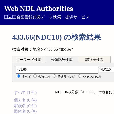
Web NDL Authorities
国立国会図書館典拠データ検索・提供サービス
433.66(NDC10) の検索結果
検索対象：地名の“433.66
”
(NDC10)
キーワード検索
分類記号検索
識別子検索
分類記号検索
すべて
名称のみ
普通件名のみ
ジャンルのみ
NDC10の分類「433.66」は地
すべて (1 件)
個人名 (0 件)
家族名 (0 件)
団体名 (0 件)