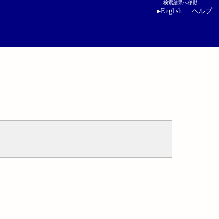
検索結果へ移動
▸
English
ヘルプ