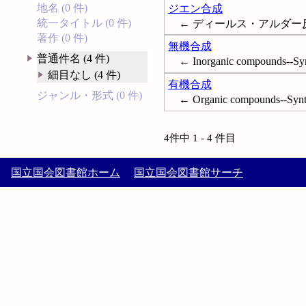
地名 (0 件)
ジエン合成
統一タイトル (0 件)
← ディールス・アルダー反応; Die
著作 (0 件)
無機合成
普通件名 (4 件)
← Inorganic compounds--Syn
細目なし (4 件)
有機合成
ジャンル・形式 (0 件)
← Organic compounds--Synt
4件中 1 - 4 件目
国立国会図書館ホーム
国立国会図書館サーチ