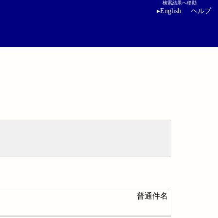
検索結果へ移動
▸
English
ヘルプ
普通件名