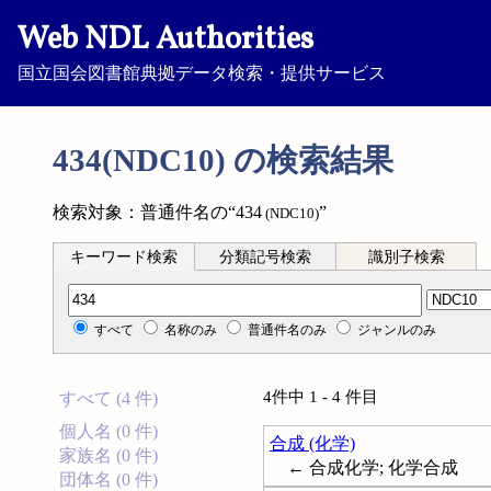
Web NDL Authorities
国立国会図書館典拠データ検索・提供サービス
434(NDC10) の検索結果
検索対象：普通件名の“434
”
(NDC10)
キーワード検索
分類記号検索
識別子検索
分類記号検索
すべて
名称のみ
普通件名のみ
ジャンルのみ
4件中 1 - 4 件目
すべて (4 件)
個人名 (0 件)
合成 (化学)
家族名 (0 件)
← 合成化学; 化学合成
団体名 (0 件)