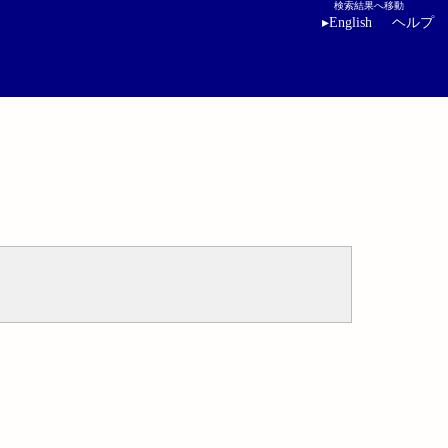
検索結果へ移動
▸
English
ヘルプ