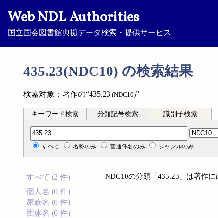
Web NDL Authorities
国立国会図書館典拠データ検索・提供サービス
435.23(NDC10) の検索結果
検索対象：著作の“435.23
”
(NDC10)
キーワード検索
分類記号検索
識別子検索
分類記号検索
すべて
名称のみ
普通件名のみ
ジャンルのみ
NDC10の分類「435.23」は著
すべて (2 件)
個人名 (0 件)
家族名 (0 件)
団体名 (0 件)