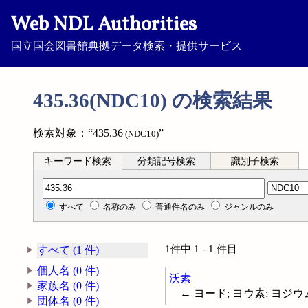
Web NDL Authorities
国立国会図書館典拠データ検索・提供サービス
435.36(NDC10) の検索結果
検索対象：“435.36
”
(NDC10)
キーワード検索
分類記号検索
識別子検索
分類記号検索
すべて
名称のみ
普通件名のみ
ジャンルのみ
1件中 1 - 1 件目
すべて (1 件)
個人名 (0 件)
沃素
家族名 (0 件)
← ヨード; ヨウ素; ヨジウム; 
団体名 (0 件)