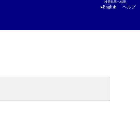
検索結果へ移動
▸
English
ヘルプ