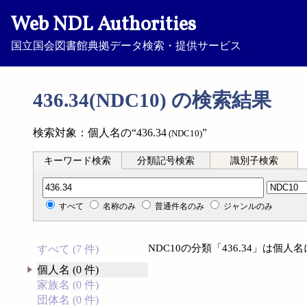
Web NDL Authorities
国立国会図書館典拠データ検索・提供サービス
436.34(NDC10) の検索結果
検索対象：個人名の“436.34
”
(NDC10)
キーワード検索
分類記号検索
識別子検索
分類記号検索
すべて
名称のみ
普通件名のみ
ジャンルのみ
NDC10の分類「436.34」は個
すべて (7 件)
個人名 (0 件)
家族名 (0 件)
団体名 (0 件)