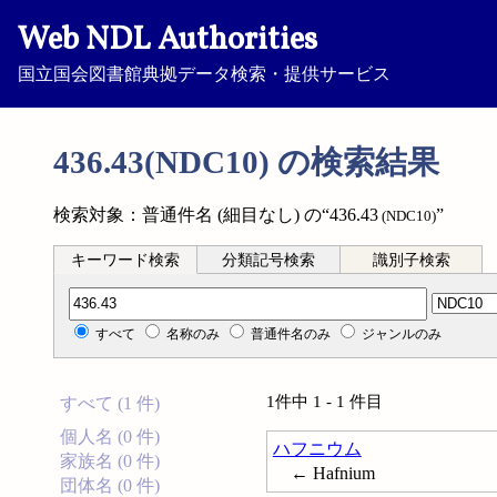
Web NDL Authorities
国立国会図書館典拠データ検索・提供サービス
436.43(NDC10) の検索結果
検索対象：普通件名 (細目なし) の“436.43
”
(NDC10)
キーワード検索
分類記号検索
識別子検索
分類記号検索
すべて
名称のみ
普通件名のみ
ジャンルのみ
1件中 1 - 1 件目
すべて (1 件)
個人名 (0 件)
ハフニウム
家族名 (0 件)
← Hafnium
団体名 (0 件)